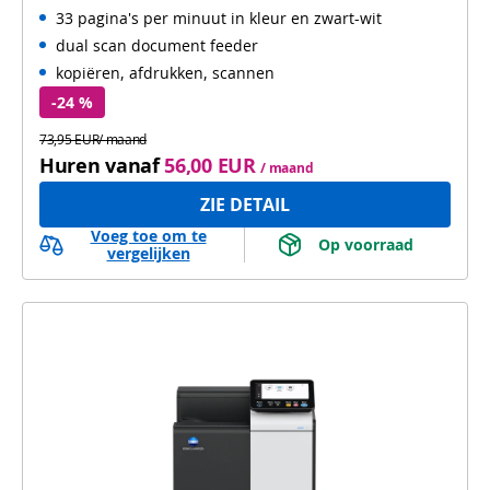
33 pagina's per minuut in kleur en zwart-wit
Automatisch dubbelzijdig scannen
WiFi
dual scan document feeder
kopiëren, afdrukken, scannen
-24 %
73,95 EUR/ maand
Huren vanaf
56,00 EUR
/ maand
ZIE DETAIL
Voeg toe om te
 Op voorraad 
vergelijken