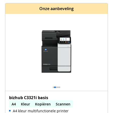
Onze aanbeveling
bizhub C3321i basis
A4
Kleur
Kopiëren
Scannen
A4 kleur multifunctionele printer
Automatisch dubbelzijdig printen