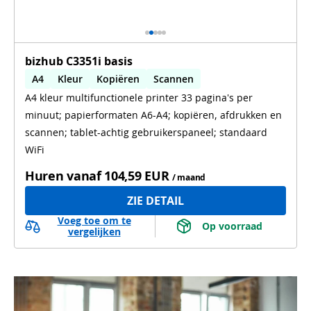
bizhub C3351i basis
A4
Kleur
Kopiëren
Scannen
A4 kleur multifunctionele printer 33 pagina's per
Automatisch dubbelzijdig printen
minuut; papierformaten A6-A4; kopiëren, afdrukken en
Automatisch dubbelzijdig scannen
WiFi
scannen; tablet-achtig gebruikerspaneel; standaard
WiFi
Huren vanaf
104,59 EUR
/ maand
ZIE DETAIL
Voeg toe om te
 Op voorraad 
vergelijken