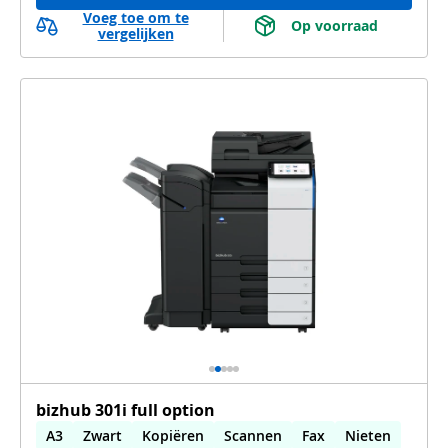
Voeg toe om te
 Op voorraad 
vergelijken
bizhub 301i full option
A3
Zwart
Kopiëren
Scannen
Fax
Nieten