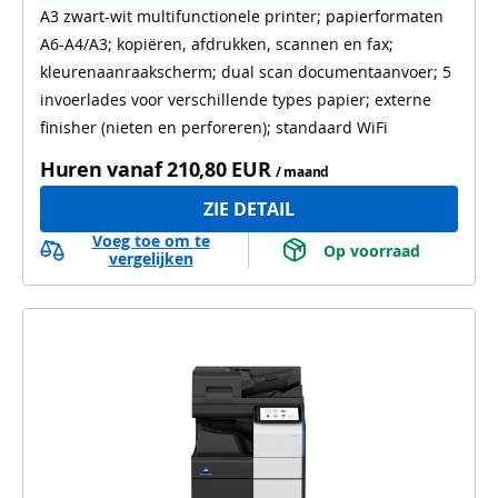
A3 zwart-wit multifunctionele printer; papierformaten
Automatisch dubbelzijdig printen
A6-A4/A3; kopiëren, afdrukken, scannen en fax;
Automatisch dubbelzijdig scannen
WiFi
kleurenaanraakscherm; dual scan documentaanvoer; 5
invoerlades voor verschillende types papier; externe
finisher (nieten en perforeren); standaard WiFi
Huren vanaf
210,80 EUR
/ maand
ZIE DETAIL
Voeg toe om te
 Op voorraad 
vergelijken