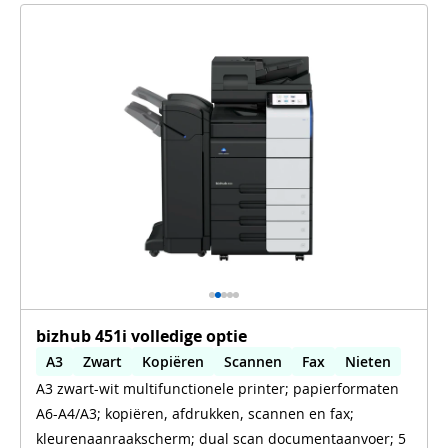
bizhub 451i volledige optie
A3
Zwart
Kopiëren
Scannen
Fax
Nieten
A3 zwart-wit multifunctionele printer; papierformaten
Automatisch dubbelzijdig printen
A6-A4/A3; kopiëren, afdrukken, scannen en fax;
Automatisch dubbelzijdig scannen
WiFi
kleurenaanraakscherm; dual scan documentaanvoer; 5