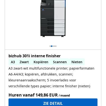
bizhub 301i interne finisher
A3
Zwart
Kopiëren
Scannen
Nieten
A3 zwart-wit multifunctionele printer; papierformaten
Automatisch dubbelzijdig printen
A6-A4/A3; kopiëren, afdrukken, scannen;
kleurenaanraakscherm; 5 invoerlades voor
verschillende types papier; interne finisher (nieten)
Huren vanaf
149,86 EUR
/ maand
ZIE DETAIL