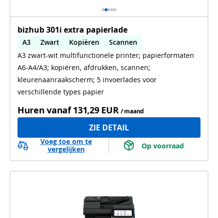
bizhub 301i extra papierlade
A3
Zwart
Kopiëren
Scannen
A3 zwart-wit multifunctionele printer; papierformaten
Automatisch dubbelzijdig printen
A6-A4/A3; kopiëren, afdrukken, scannen;
kleurenaanraakscherm; 5 invoerlades voor
verschillende types papier
Huren vanaf
131,29 EUR
/ maand
ZIE DETAIL
Voeg toe om te
 Op voorraad 
vergelijken