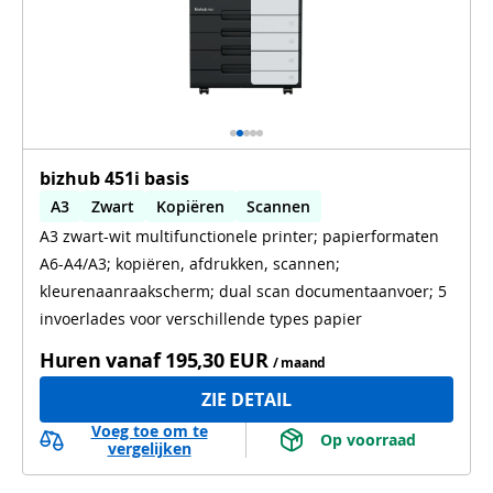
bizhub 451i basis
A3
Zwart
Kopiëren
Scannen
A3 zwart-wit multifunctionele printer; papierformaten
Automatisch dubbelzijdig printen
A6-A4/A3; kopiëren, afdrukken, scannen;
Automatisch dubbelzijdig scannen
kleurenaanraakscherm; dual scan documentaanvoer; 5
invoerlades voor verschillende types papier
Huren vanaf
195,30 EUR
/ maand
ZIE DETAIL
Voeg toe om te
 Op voorraad 
vergelijken