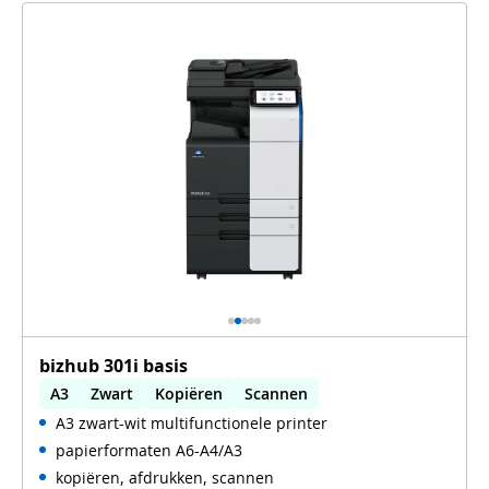
bizhub 301i basis
A3
Zwart
Kopiëren
Scannen
A3 zwart-wit multifunctionele printer
Automatisch dubbelzijdig printen
papierformaten A6-A4/A3
kopiëren, afdrukken, scannen