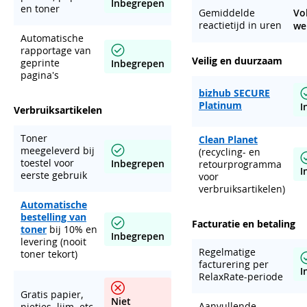
Inbegrepen
en toner
Gemiddelde
Vo
reactietijd in uren
we
Automatische
rapportage van
Veilig en duurzaam
geprinte
Inbegrepen
pagina's
bizhub SECURE
Platinum
I
Verbruiksartikelen
Toner
Clean Planet
meegeleverd bij
(recycling- en
toestel voor
Inbegrepen
retourprogramma
I
eerste gebruik
voor
verbruiksartikelen)
Automatische
bestelling van
Facturatie en betaling
toner
bij 10% en
Inbegrepen
levering (nooit
Regelmatige
toner tekort)
facturering per
I
RelaxRate-periode
Gratis papier,
Niet
Aanvullende
nietjes, lijm, etc.