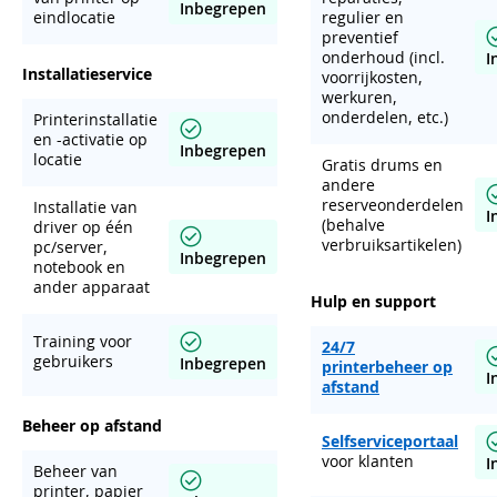
Inbegrepen
eindlocatie
regulier en
preventief
onderhoud (incl.
I
Installatieservice
voorrijkosten,
werkuren,
onderdelen, etc.)
Printerinstallatie
en -activatie op
Inbegrepen
locatie
Gratis drums en
andere
reserveonderdelen
Installatie van
I
(behalve
driver op één
verbruiksartikelen)
pc/server,
Inbegrepen
notebook en
ander apparaat
Hulp en support
Training voor
24/7
gebruikers
Inbegrepen
printerbeheer op
I
afstand
Beheer op afstand
Selfserviceportaal
voor klanten
I
Beheer van
printer, papier