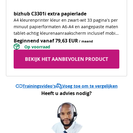
bizhub C3301i extra papierlade
A4 kleurenprinter kleur en zwart-wit 33 pagina's per
minuut papierformaten A6-A4 en aangepaste maten
tablet-achtig kleurenaanraakscherm inclusief mobiel
afdrukken standaard WiFi 2 papierlades voor
Beginnend vanaf
79,63 EUR
/ maand
verschillende papiersoorten
 Op voorraad 
BEKIJK HET AANBEVOLEN PRODUCT
Voeg toe om te vergelijken
Trainingsvideo's
Heeft u advies nodig?