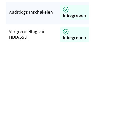
Auditlogs inschakelen
Inbegrepen
Vergrendeling van
HDD/SSD
Inbegrepen
Wijziging van
beheerderswachtwoord
Inbegrepen
Onveilige en
ongewenste services,
protocollen en poorten
Inbegrepen
uitschakelen in uw
bizhub
SSL inschakelen in uw
bizhub
Inbegrepen
*not available for i-Series