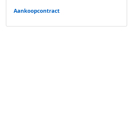
Aankoopcontract
Algemene voorwaarden RelaxRate
Veelgestelde vragen
Hoe kan ik contact opnemen met de
klantenservice van Konica Minolta?
Hoeveel kost een levering?