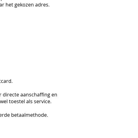
ar het gekozen adres.
tcard.
r directe aanschaffing en
el toestel als service.
teerde betaalmethode.