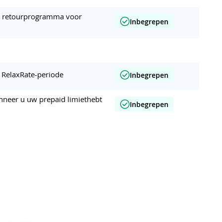
en retourprogramma voor
Inbegrepen
r RelaxRate-periode
Inbegrepen
nneer u uw prepaid limiethebt
Inbegrepen