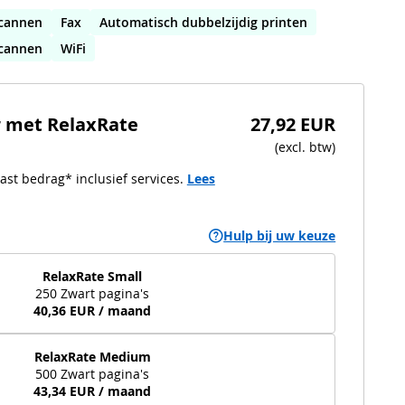
cannen
Fax
Automatisch dubbelzijdig printen
scannen
WiFi
r met RelaxRate
27,92 EUR
(
excl. btw
)
ast bedrag* inclusief services.
Lees
Hulp bij uw keuze
RelaxRate Small
250 Zwart pagina's
40,36 EUR / maand
RelaxRate Medium
500 Zwart pagina's
43,34 EUR / maand