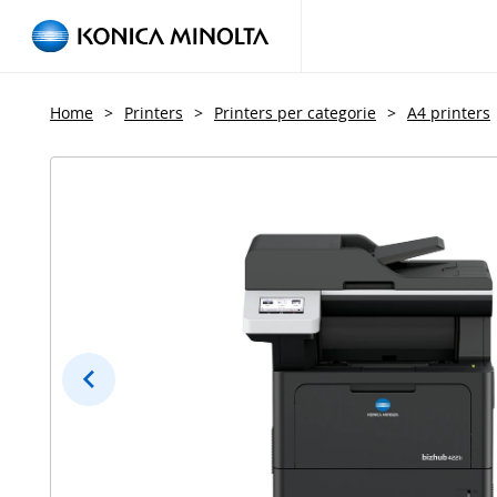
Home
>
Printers
>
Printers per categorie
>
A4 printers