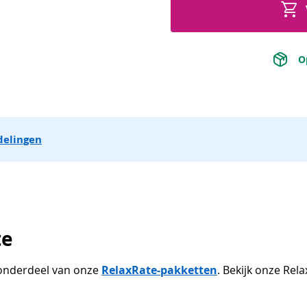
 O
delingen
te
s onderdeel van onze
RelaxRate-pakketten
. Bekijk onze Re