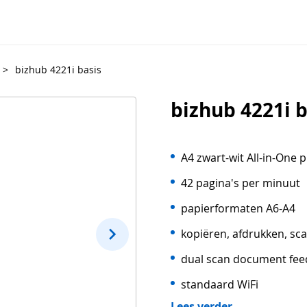
>
bizhub 4221i basis
bizhub 4221i b
A4 zwart-wit All-in-One p
42 pagina's per minuut
papierformaten A6-A4
kopiëren, afdrukken, sc
dual scan document fee
standaard WiFi
Lees verder