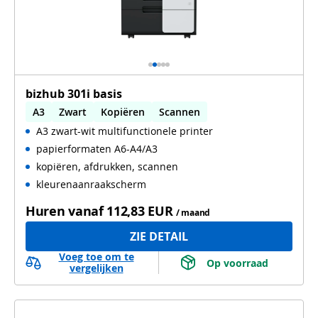
bizhub 301i basis
A3
Zwart
Kopiëren
Scannen
A3 zwart-wit multifunctionele printer
Automatisch dubbelzijdig printen
papierformaten A6-A4/A3
kopiëren, afdrukken, scannen
kleurenaanraakscherm
Huren vanaf
112,83 EUR
/ maand
ZIE DETAIL
Voeg toe om te
 Op voorraad 
vergelijken