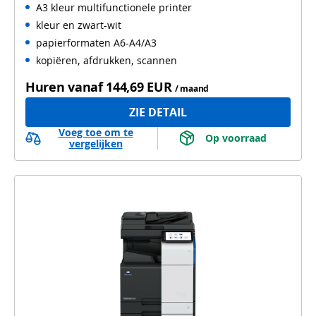
A3 kleur multifunctionele printer
Automatisch dubbelzijdig printen
kleur en zwart-wit
Automatisch dubbelzijdig scannen
papierformaten A6-A4/A3
kopiëren, afdrukken, scannen
Huren vanaf
144,69 EUR
/ maand
ZIE DETAIL
Voeg toe om te
 Op voorraad 
vergelijken