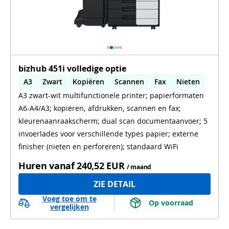
bizhub 451i volledige optie
A3
Zwart
Kopiëren
Scannen
Fax
Nieten
A3 zwart-wit multifunctionele printer; papierformaten
Automatisch dubbelzijdig printen
A6-A4/A3; kopiëren, afdrukken, scannen en fax;
Automatisch dubbelzijdig scannen
WiFi
kleurenaanraakscherm; dual scan documentaanvoer; 5
invoerlades voor verschillende types papier; externe
finisher (nieten en perforeren); standaard WiFi
Huren vanaf
240,52 EUR
/ maand
ZIE DETAIL
Voeg toe om te
 Op voorraad 
vergelijken