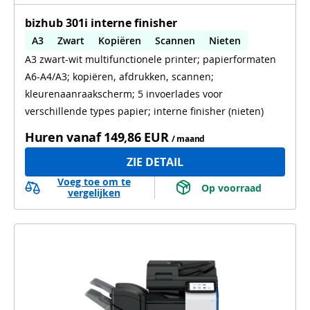
bizhub 301i interne finisher
A3
Zwart
Kopiëren
Scannen
Nieten
A3 zwart-wit multifunctionele printer; papierformaten
Automatisch dubbelzijdig printen
A6-A4/A3; kopiëren, afdrukken, scannen;
kleurenaanraakscherm; 5 invoerlades voor
verschillende types papier; interne finisher (nieten)
Huren vanaf
149,86 EUR
/ maand
ZIE DETAIL
Voeg toe om te
 Op voorraad 
vergelijken