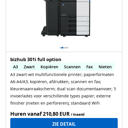
bizhub 301i full option
A3
Zwart
Kopiëren
Scannen
Fax
Nieten
A3 zwart-wit multifunctionele printer; papierformaten
Automatisch dubbelzijdig printen
A6-A4/A3; kopiëren, afdrukken, scannen en fax;
Automatisch dubbelzijdig scannen
WiFi
kleurenaanraakscherm; dual scan documentaanvoer; 5
invoerlades voor verschillende types papier; externe
finisher (nieten en perforeren); standaard WiFi
Huren vanaf
210,80 EUR
/ maand
ZIE DETAIL