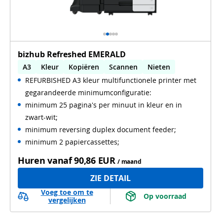
bizhub Refreshed EMERALD
A3
Kleur
Kopiëren
Scannen
Nieten
REFURBISHED A3 kleur multifunctionele printer met
Automatisch dubbelzijdig printen
gegarandeerde minimumconfiguratie:
Automatisch dubbelzijdig scannen
Tweedehands
minimum 25 pagina's per minuut in kleur en in
true
zwart-wit;
minimum reversing duplex document feeder;
minimum 2 papiercassettes;
Huren vanaf
90,86 EUR
/ maand
ZIE DETAIL
Voeg toe om te
 Op voorraad 
vergelijken