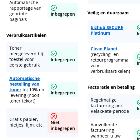
Automatische
rapportage van
Veilig en duurzaam
geprinte
Inbegrepen
pagina's
bizhub SECURE
Platinum
I
Verbruiksartikelen
Toner
Clean Planet
meegeleverd bij
(recycling- en
toestel voor
Inbegrepen
retourprogramma
I
eerste gebruik
voor
verbruiksartikelen)
Automatische
bestelling van
Facturatie en betaling
toner
bij 10% en
Inbegrepen
levering (nooit
Regelmatige
toner tekort)
facturering per
I
RelaxRate-periode
Gratis papier,
Niet
Aanvullende
nietjes, lijm, etc.
inbegrepen
facturering
wanneer u uw
I