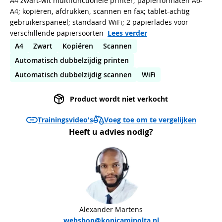
A4 zwart-wit multifunctionele printer; papierformaten A6-
A4; kopiëren, afdrukken, scannen en fax; tablet-achtig
gebruikerspaneel; standaard WiFi; 2 papierlades voor
verschillende papiersoorten
Lees verder
A4
Zwart
Kopiëren
Scannen
Automatisch dubbelzijdig printen
Automatisch dubbelzijdig scannen
WiFi
Product wordt niet verkocht
Voeg toe om te vergelijken
Trainingsvideo's
Heeft u advies nodig?
Alexander Martens
webshop@konicaminolta.nl