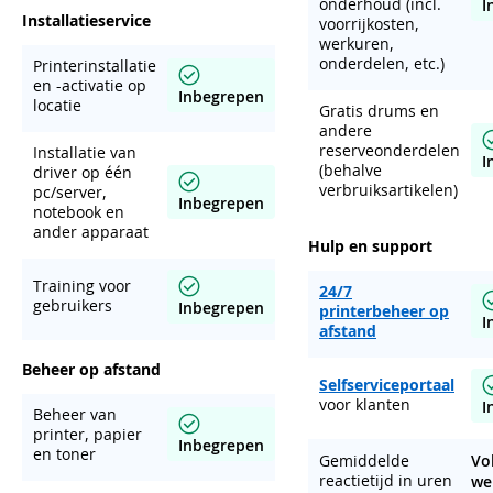
onderhoud (incl.
I
Installatieservice
voorrijkosten,
werkuren,
onderdelen, etc.)
Printerinstallatie
en -activatie op
Inbegrepen
locatie
Gratis drums en
andere
reserveonderdelen
Installatie van
I
(behalve
driver op één
verbruiksartikelen)
pc/server,
Inbegrepen
notebook en
ander apparaat
Hulp en support
Training voor
24/7
gebruikers
Inbegrepen
printerbeheer op
I
afstand
Beheer op afstand
Selfserviceportaal
voor klanten
I
Beheer van
printer, papier
Inbegrepen
en toner
Gemiddelde
Vo
reactietijd in uren
we