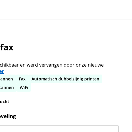
 fax
eschikbaar en werd vervangen door onze nieuwe
er
cannen
Fax
Automatisch dubbelzijdig printen
scannen
WiFi
kocht
veling