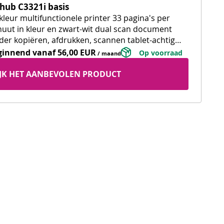
zhub C3321i basis
kleur multifunctionele printer 33 pagina's per
uut in kleur en zwart-wit dual scan document
der kopiëren, afdrukken, scannen tablet-achtig
ruikerspaneel standaard WiFi
ginnend vanaf
56,00 EUR
 Op voorraad 
/ maand
IJK HET AANBEVOLEN PRODUCT