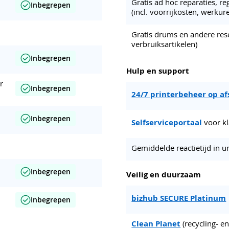
Gratis ad hoc reparaties, r
Inbegrepen
(incl. voorrijkosten, werkur
Gratis drums en andere res
verbruiksartikelen)
Inbegrepen
Hulp en support
r
Inbegrepen
24/7 printerbeheer op a
Inbegrepen
Selfserviceportaal
voor k
Gemiddelde reactietijd in u
Inbegrepen
Veilig en duurzaam
bizhub SECURE Platinum
Inbegrepen
Clean Planet
(recycling- 