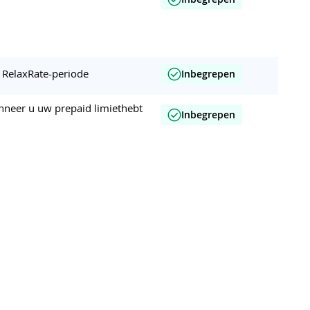
r RelaxRate-periode
Inbegrepen
nneer u uw prepaid limiethebt
Inbegrepen