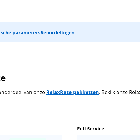
ische parameters
Beoordelingen
te
s onderdeel van onze
RelaxRate-pakketten
. Bekijk onze Re
Full Service