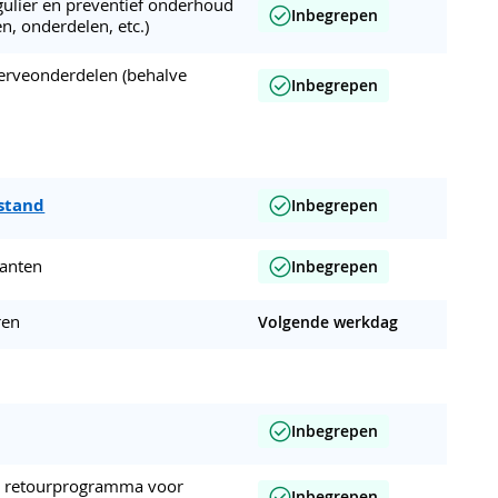
egulier en preventief onderhoud
Inbegrepen
en, onderdelen, etc.)
erveonderdelen (behalve
Inbegrepen
fstand
Inbegrepen
lanten
Inbegrepen
ren
Volgende werkdag
Inbegrepen
en retourprogramma voor
Inbegrepen