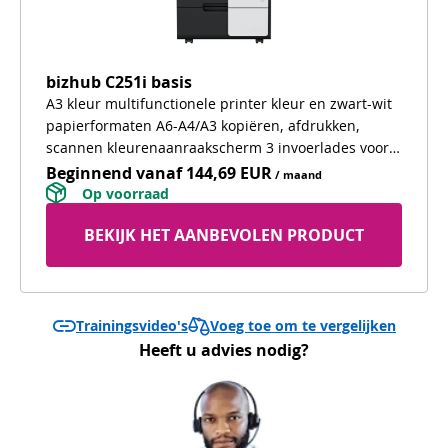
bizhub C251i basis
A3 kleur multifunctionele printer kleur en zwart-wit
papierformaten A6-A4/A3 kopiëren, afdrukken,
scannen kleurenaanraakscherm 3 invoerlades voor
verschillende types papier onderzetkast voor
Beginnend vanaf
144,69 EUR
/ maand
comfortable werkhoogte en extra opslagruimte
 Op voorraad 
BEKIJK HET AANBEVOLEN PRODUCT
Voeg toe om te vergelijken
Trainingsvideo's
Heeft u advies nodig?