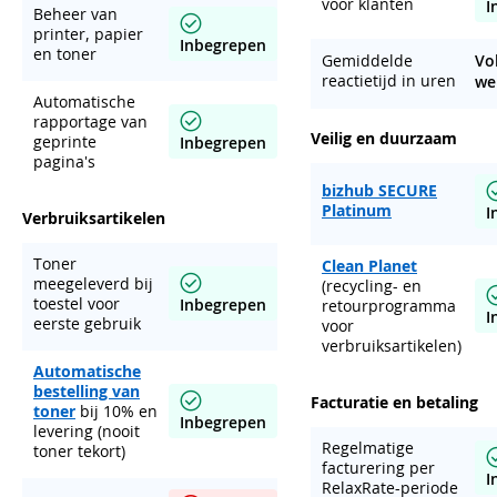
voor klanten
I
Beheer van
printer, papier
Inbegrepen
en toner
Gemiddelde
Vo
reactietijd in uren
we
Automatische
rapportage van
Veilig en duurzaam
geprinte
Inbegrepen
pagina's
bizhub SECURE
Platinum
I
Verbruiksartikelen
Toner
Clean Planet
meegeleverd bij
(recycling- en
toestel voor
Inbegrepen
retourprogramma
I
eerste gebruik
voor
verbruiksartikelen)
Automatische
bestelling van
Facturatie en betaling
toner
bij 10% en
Inbegrepen
levering (nooit
Regelmatige
toner tekort)
facturering per
I
RelaxRate-periode