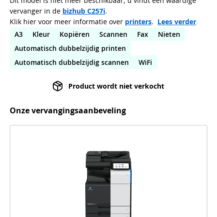
Dit model is niet meer beschikbaar, u vindt een waardige
vervanger in de
bizhub C257i
.
Klik hier voor meer informatie over
printers
.
Lees verder
A3
Kleur
Kopiëren
Scannen
Fax
Nieten
Automatisch dubbelzijdig printen
Automatisch dubbelzijdig scannen
WiFi
Product wordt niet verkocht
Onze vervangingsaanbeveling