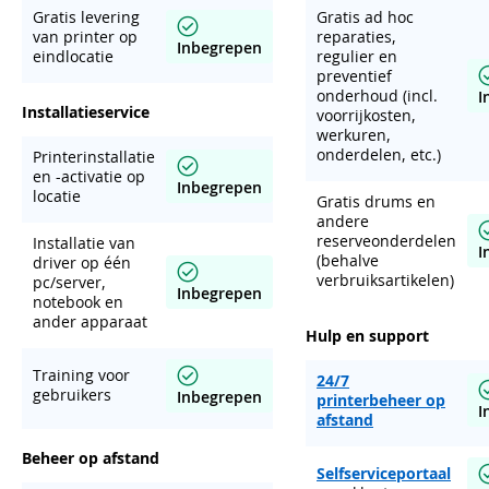
Gratis levering
Gratis ad hoc
van printer op
reparaties,
Inbegrepen
eindlocatie
regulier en
preventief
onderhoud (incl.
I
Installatieservice
voorrijkosten,
werkuren,
onderdelen, etc.)
Printerinstallatie
en -activatie op
Inbegrepen
locatie
Gratis drums en
andere
reserveonderdelen
Installatie van
I
(behalve
driver op één
verbruiksartikelen)
pc/server,
Inbegrepen
notebook en
ander apparaat
Hulp en support
Training voor
24/7
gebruikers
Inbegrepen
printerbeheer op
I
afstand
Beheer op afstand
Selfserviceportaal