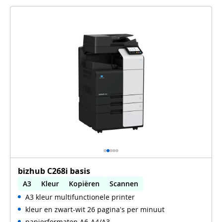
bizhub C268i basis
A3
Kleur
Kopiëren
Scannen
A3 kleur multifunctionele printer
Automatisch dubbelzijdig printen
kleur en zwart-wit 26 pagina's per minuut
Automatisch dubbelzijdig scannen
WiFi
papierformaten A6-A4/A3