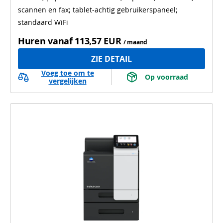
Automatisch dubbelzijdig scannen
WiFi
scannen en fax; tablet-achtig gebruikerspaneel;
standaard WiFi
Huren vanaf
113,57 EUR
/ maand
ZIE DETAIL
Voeg toe om te
 Op voorraad 
vergelijken