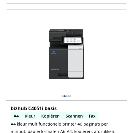
bizhub C4051i basis
A4
Kleur
Kopiëren
Scannen
Fax
A4 kleur multifunctionele printer 40 pagina's per
Automatisch dubbelzijdig printen
minuut; papierformaten A6-A4; kopiëren, afdrukken,