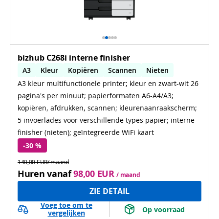
bizhub C268i interne finisher
A3
Kleur
Kopiëren
Scannen
Nieten
A3 kleur multifunctionele printer; kleur en zwart-wit 26
Automatisch dubbelzijdig printen
pagina's per minuut; papierformaten A6-A4/A3;
Automatisch dubbelzijdig scannen
WiFi
kopiëren, afdrukken, scannen; kleurenaanraakscherm;
5 invoerlades voor verschillende types papier; interne
finisher (nieten); geïntegreerde WiFi kaart
-30 %
140,00 EUR/ maand
Huren vanaf
98,00 EUR
/ maand
ZIE DETAIL
Voeg toe om te
 Op voorraad 
vergelijken