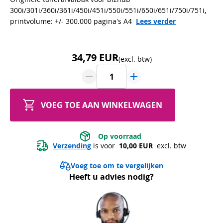
300i/301i/360i/361i/450i/451i/550i/551i/650i/651i/750i/751i,
printvolume: +/- 300.000 pagina's A4
Lees verder
34,79 EUR
(excl. btw)
VOEG TOE AAN WINKELWAGEN
 Op voorraad 
Verzending
 is voor 
 10,00 EUR 
 excl. btw
Voeg toe om te vergelijken
Heeft u advies nodig?