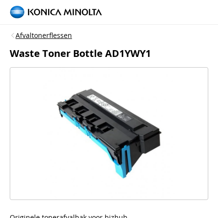
Afvaltonerflessen
Waste Toner Bottle AD1YWY1
Originele tonerafvalbak voor bizhub