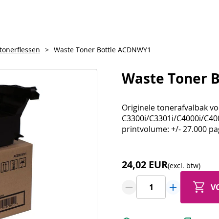
ltonerflessen
>
Waste Toner Bottle ACDNWY1
Waste Toner 
Originele tonerafvalbak v
C3300i/C3301i/C4000i/C40
printvolume: +/- 27.000 pa
24,02 EUR
(excl. btw)
V