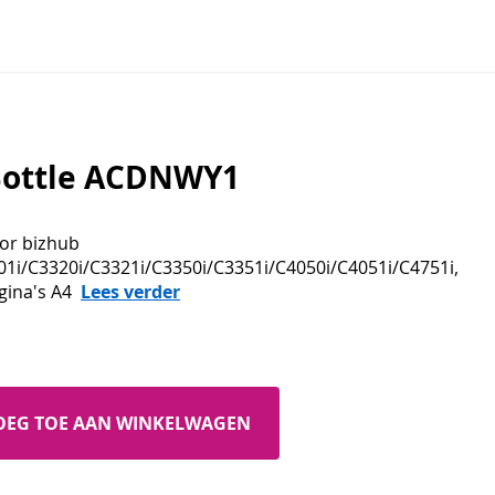
Bottle ACDNWY1
oor bizhub
01i/C3320i/C3321i/C3350i/C3351i/C4050i/C4051i/C4751i,
gina's A4
Lees verder
OEG TOE AAN WINKELWAGEN