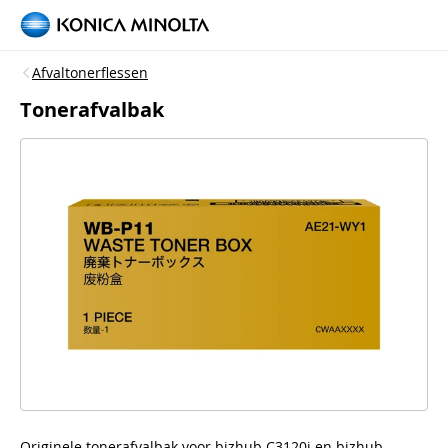
Afvaltonerflessen
Tonerafvalbak
Originele tonerafvalbak voor bizhub C3120i en bizhub