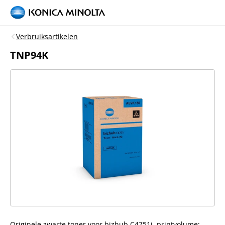
Verbruiksartikelen
TNP94K
Originele zwarte toner voor bizhub C4751i, printvolume: