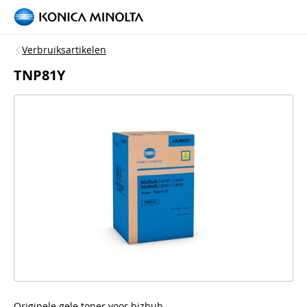
Verbruiksartikelen
TNP81Y
Originele gele toner voor bizhub