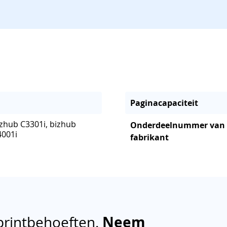
Paginacapaciteit
izhub C3301i, bizhub
Onderdeelnummer van
4001i
fabrikant
printbehoeften.
Neem