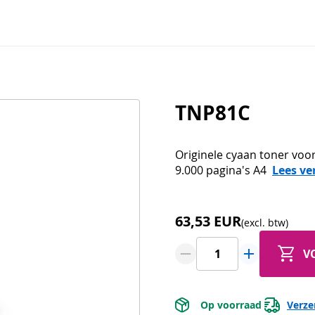
TNP81C
Originele cyaan toner voo
9.000 pagina's A4
Lees ve
63,53 EUR
(excl. btw)
V
 Op voorraad 
Verze