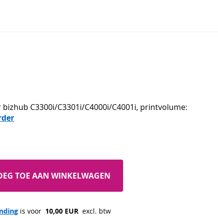
r bizhub C3300i/C3301i/C4000i/C4001i, printvolume:
rder
OEG TOE AAN WINKELWAGEN
nding
 is voor 
 10,00 EUR 
 excl. btw