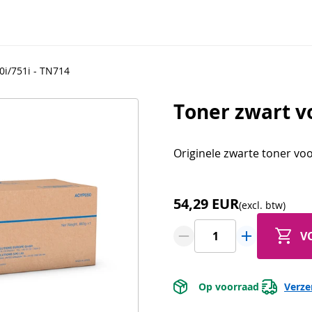
0i/751i - TN714
Toner zwart v
Originele zwarte toner voo
54,29 EUR
(excl. btw)
V
 Op voorraad 
Verze