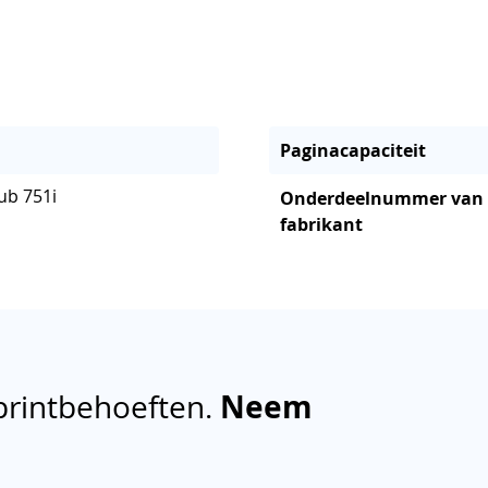
Paginacapaciteit
ub 751i
Onderdeelnummer van
fabrikant
printbehoeften.
Neem