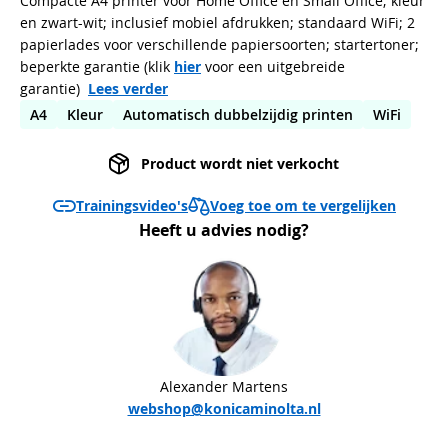
Compacte A4 printer voor Home Office en Small Office; kleur
en zwart-wit; inclusief mobiel afdrukken; standaard WiFi; 2
papierlades voor verschillende papiersoorten; startertoner;
beperkte garantie (klik
hier
voor een uitgebreide
garantie)
Lees verder
A4
Kleur
Automatisch dubbelzijdig printen
WiFi
Product wordt niet verkocht
Voeg toe om te vergelijken
Trainingsvideo's
Heeft u advies nodig?
Alexander Martens
webshop@konicaminolta.nl