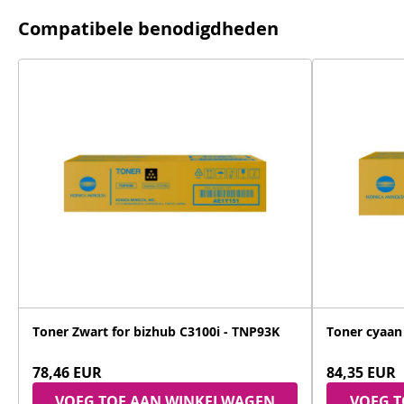
Compatibele benodigdheden
Toner Zwart for bizhub C3100i - TNP93K
Toner cyaan
78,46 EUR
84,35 EUR
VOEG TOE AAN WINKELWAGEN
VOEG 