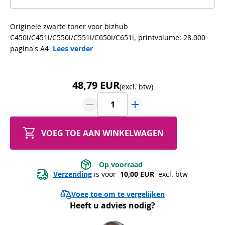
Originele zwarte toner voor bizhub
C450i/C451i/C550i/C551i/C650i/C651i, printvolume: 28.000
pagina's A4
Lees verder
48,79 EUR
(excl. btw)
VOEG TOE AAN WINKELWAGEN
 Op voorraad 
Verzending
 is voor 
 10,00 EUR 
 excl. btw
Voeg toe om te vergelijken
Heeft u advies nodig?