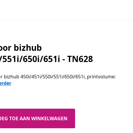
oor bizhub
/551i/650i/651i - TN628
r bizhub 450i/451i/550i/551i/650i/651i, printvolume:
erder
OEG TOE AAN WINKELWAGEN