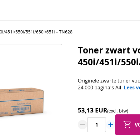
i/451i/550i/551i/650i/651i - TN628
Toner zwart v
450i/451i/550i
Originele zwarte toner voo
24.000 pagina's A4
Lees v
53,13 EUR
(excl. btw)
V