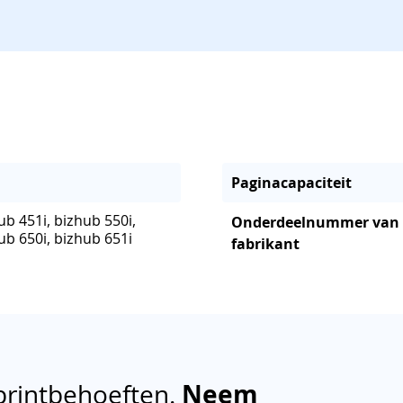
Paginacapaciteit
ub 451i, bizhub 550i,
Onderdeelnummer van
ub 650i, bizhub 651i
fabrikant
printbehoeften.
Neem