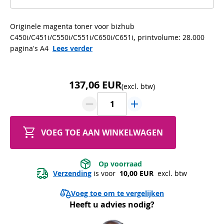
Originele magenta toner voor bizhub
C450i/C451i/C550i/C551i/C650i/C651i, printvolume: 28.000
pagina's A4
Lees verder
137,06 EUR
(excl. btw)
VOEG TOE AAN WINKELWAGEN
 Op voorraad 
Verzending
 is voor 
 10,00 EUR 
 excl. btw
Voeg toe om te vergelijken
Heeft u advies nodig?