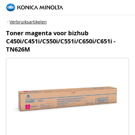
Verbruiksartikelen
Toner magenta voor bizhub
C450i/C451i/C550i/C551i/C650i/C651i -
TN626M