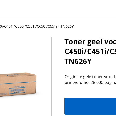
0i/C451i/C550i/C551i/C650i/C651i - TN626Y
Toner geel vo
C450i/C451i/C
TN626Y
Originele gele toner voor 
printvolume: 28.000 pagin