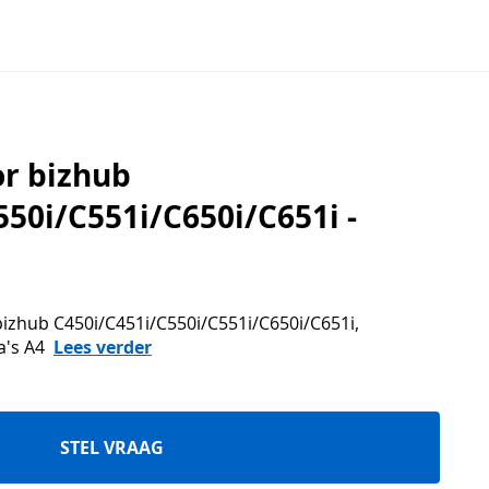
or bizhub
550i/C551i/C650i/C651i -
bizhub C450i/C451i/C550i/C551i/C650i/C651i,
a's A4
Lees verder
STEL VRAAG