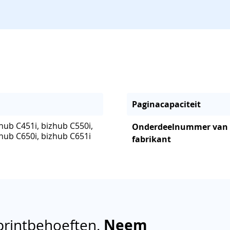
Paginacapaciteit
hub C451i, bizhub C550i,
Onderdeelnummer van
zhub C650i, bizhub C651i
fabrikant
printbehoeften.
Neem