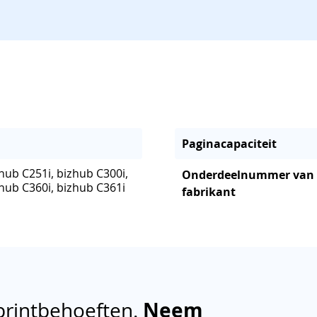
Paginacapaciteit
hub C251i, bizhub C300i,
Onderdeelnummer van
zhub C360i, bizhub C361i
fabrikant
printbehoeften.
Neem