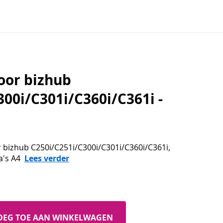
oor bizhub
300i/C301i/C360i/C361i -
r bizhub C250i/C251i/C300i/C301i/C360i/C361i,
a's A4
Lees verder
OEG TOE AAN WINKELWAGEN