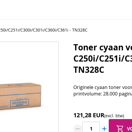
50i/C251i/C300i/C301i/C360i/C361i - TN328C
Toner cyaan v
C250i/C251i/C
TN328C
Originele cyaan toner voo
printvolume: 28.000 pagin
121,28 EUR
(excl. btw)
V