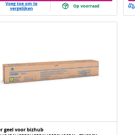
Voeg toe om te
 Op voorraad 
vergelijken
r geel voor bizhub