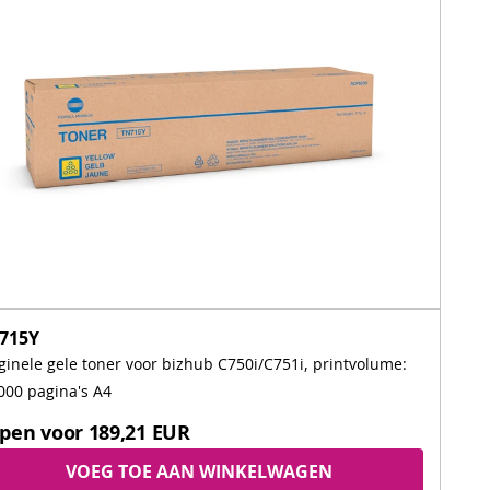
715Y
ginele gele toner voor bizhub C750i/C751i, printvolume:
000 pagina's A4
pen voor
189,21 EUR
VOEG TOE AAN WINKELWAGEN