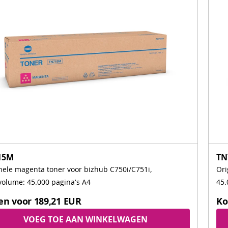
15M
TN
nele magenta toner voor bizhub C750i/C751i,
Ori
volume: 45.000 pagina's A4
45.
en voor
189,21 EUR
Ko
VOEG TOE AAN WINKELWAGEN