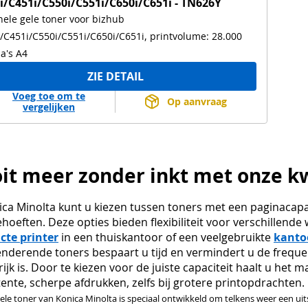
i/C451i/C550i/C551i/C650i/C651i - TN626Y
nele gele toner voor bizhub
/C451i/C550i/C551i/C650i/C651i, printvolume: 28.000
a's A4
ZIE DETAIL
Voeg toe om te
Op aanvraag
vergelijken
it meer zonder inkt met onze kw
nica Minolta kunt u kiezen tussen toners met een paginacapa
ehoeften. Deze opties bieden flexibiliteit voor verschillen
te printer
in een thuiskantoor of een veelgebruikte
kanto
nderende toners bespaart u tijd en vermindert u de frequen
ijk is. Door te kiezen voor de juiste capaciteit haalt u het 
ente, scherpe afdrukken, zelfs bij grotere printopdrachten.
nele toner van Konica Minolta is speciaal ontwikkeld om telkens weer een uit