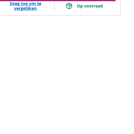
Voeg toe om te
 Op voorraad 
vergelijken