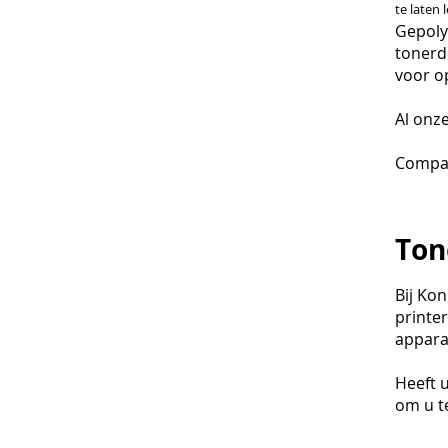
te laten 
Gepoly
tonerd
voor o
Al onz
Compat
Ton
Bij Ko
printe
apparaa
Heeft 
om u te