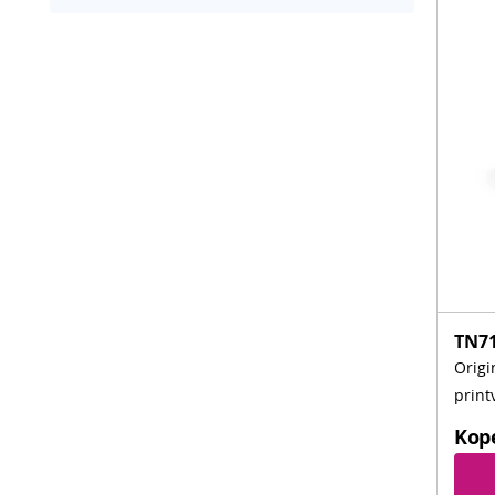
TN7
Origi
print
Kop