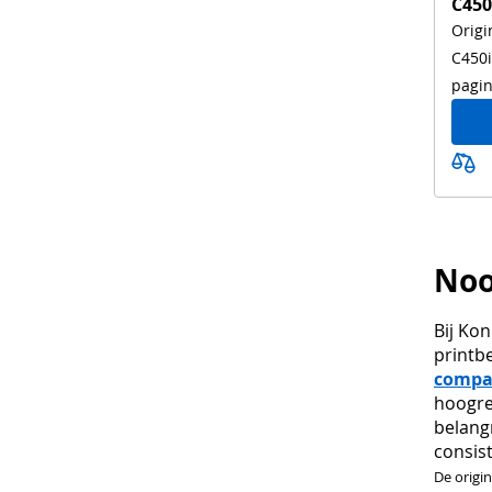
C450
Origi
C450i
pagin
Noo
Bij Ko
printb
compac
hoogre
belangr
consist
De origi