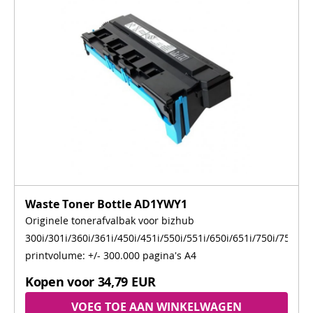
Waste Toner Bottle AD1YWY1
Originele tonerafvalbak voor bizhub
300i/301i/360i/361i/450i/451i/550i/551i/650i/651i/750i/751i,
printvolume: +/- 300.000 pagina's A4
Kopen voor
34,79 EUR
VOEG TOE AAN WINKELWAGEN