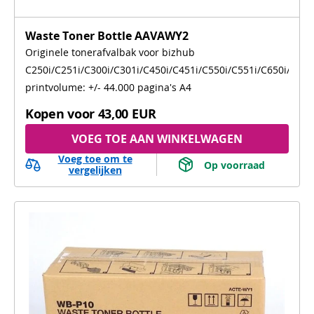
Waste Toner Bottle AAVAWY2
Originele tonerafvalbak voor bizhub
C250i/C251i/C300i/C301i/C450i/C451i/C550i/C551i/C650i/C651
printvolume: +/- 44.000 pagina's A4
Kopen voor
43,00 EUR
VOEG TOE AAN WINKELWAGEN
Voeg toe om te
 Op voorraad 
vergelijken