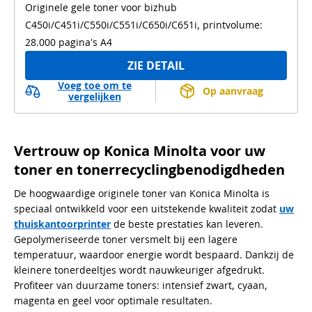
Originele gele toner voor bizhub
C450i/C451i/C550i/C551i/C650i/C651i, printvolume:
28.000 pagina's A4
ZIE DETAIL
Voeg toe om te
Op aanvraag
vergelijken
Vertrouw op Konica Minolta voor uw
toner en tonerrecyclingbenodigdheden
De hoogwaardige originele toner van Konica Minolta is
speciaal ontwikkeld voor een uitstekende kwaliteit zodat
uw
thuiskantoorprinter
de beste prestaties kan leveren.
Gepolymeriseerde toner versmelt bij een lagere
temperatuur, waardoor energie wordt bespaard. Dankzij de
kleinere tonerdeeltjes wordt nauwkeuriger afgedrukt.
Profiteer van duurzame toners: intensief zwart, cyaan,
magenta en geel voor optimale resultaten.