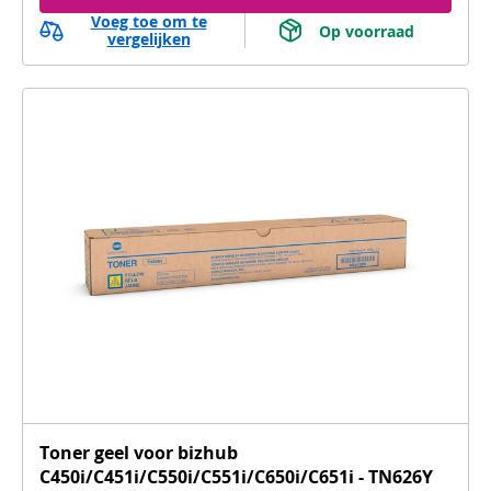
Voeg toe om te
 Op voorraad 
vergelijken
Toner geel voor bizhub
C450i/C451i/C550i/C551i/C650i/C651i - TN626Y